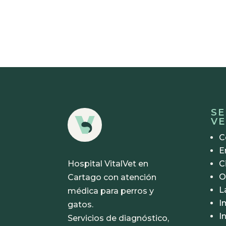
SE
VE
C
E
Hospital VitalVet en
C
O
Cartago con atención
L
médica para perros y
I
gatos.
I
Servicios de diagnóstico,