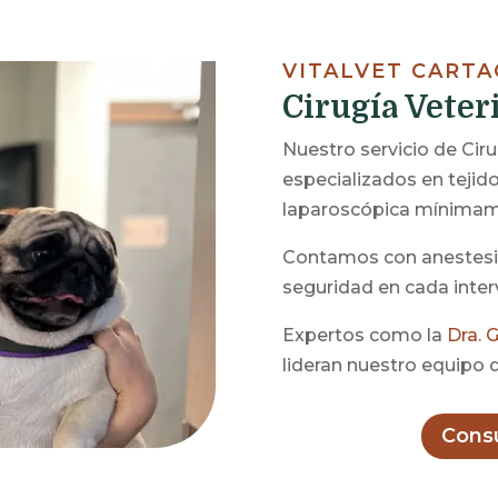
VITALVET CART
Cirugía Veter
Nuestro servicio de Cir
especializados en tejid
laparoscópica mínimame
Contamos con anestesia
seguridad en cada inter
Expertos como la
Dra. 
lideran nuestro equipo q
Cons