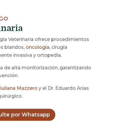
AGO
inaria
ugía Veterinaria ofrece procedimientos
os blandos,
oncología
, cirugía
nte invasiva y ortopedia.
 de alta monitorización, garantizando
vención.
Giuliana Mazzero
y el Dr. Eduardo Arias
uirúrgico.
ulte por Whatsapp