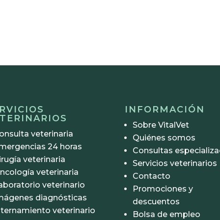
RVICIOS
INFORMACIÓN
TERINARIOS
Sobre VitalVet
onsulta veterinaria
Quiénes somos
mergencias 24 horas
Consultas especializ
irugía veterinaria
Servicios veterinarios
ncología veterinaria
Contacto
aboratorio veterinario
Promociones y
mágenes diagnósticas
descuentos
nternamiento veterinario
Bolsa de empleo