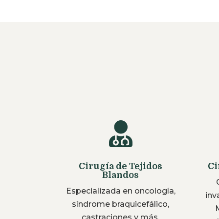

Cirugía de Tejidos
Ci
Blandos
Especializada en oncología,
inv
síndrome braquicefálico,
castraciones y más.